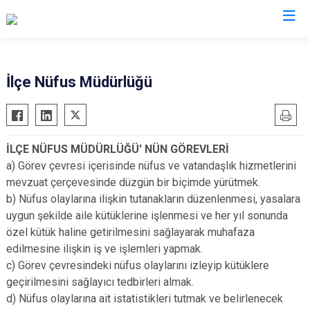
Samsun
İlçe Nüfus Müdürlüğü
19 Mayıs
Salıpazarı
Alaçam
Tekkeköy
İLÇE NÜFUS MÜDÜRLÜĞÜ' NÜN GÖREVLERİ
Asarcık
Terme
a) Görev çevresi içerisinde nüfus ve vatandaşlık hizmetlerini
Ayvacık
Vezirköprü
mevzuat çerçevesinde düzgün bir biçimde yürütmek.
Bafra
Yakakent
b) Nüfus olaylarına ilişkin tutanakların düzenlenmesi, yasalara
uygun şekilde aile kütüklerine işlenmesi ve her yıl sonunda
Çarşamba
Atakum
özel kütük haline getirilmesini sağlayarak muhafaza
Havza
Canik
edilmesine ilişkin iş ve işlemleri yapmak.
Kavak
İlkadım
c) Görev çevresindeki nüfus olaylarını izleyip kütüklere
Ladik
geçirilmesini sağlayıcı tedbirleri almak.
d) Nüfus olaylarına ait istatistikleri tutmak ve belirlenecek