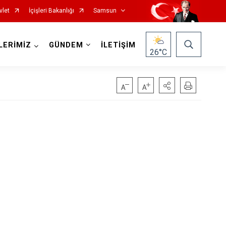
vlet
İçişleri Bakanlığı
Samsun
LERİMİZ
GÜNDEM
İLETİŞİM
26
°C
Salıpazarı
Tekkeköy
Terme
Vezirköprü
Yakakent