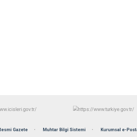
Çarşamba
Havza
Kavak
Ladik
Resmi Gazete
Muhtar Bilgi Sistemi
Kurumsal e-Post