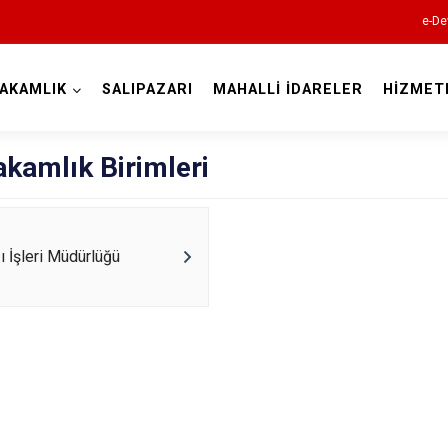
e-De
AKAMLIK
SALIPAZARI
MAHALLİ İDARELER
HİZMET
Samsun
kamlık Birimleri
zı İşleri Müdürlüğü
19 Mayıs
Alaçam
Asarcık
Ayvacık
Bafra