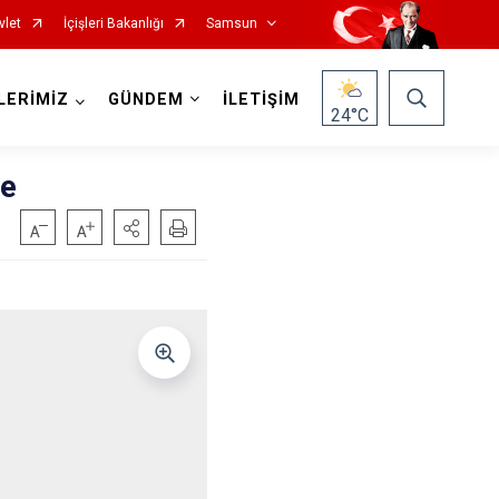
vlet
İçişleri Bakanlığı
Samsun
LERİMİZ
GÜNDEM
İLETİŞİM
24
°C
ve
Salıpazarı
Tekkeköy
Terme
Vezirköprü
Yakakent