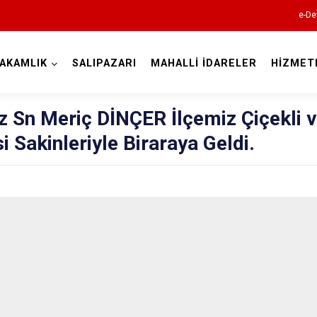
e-De
AKAMLIK
SALIPAZARI
MAHALLİ İDARELER
HİZMET
Samsun
Sn Meriç DİNÇER İlçemiz Çiçekli 
i Sakinleriyle Biraraya Geldi.
19 Mayıs
Alaçam
Asarcık
Ayvacık
Bafra