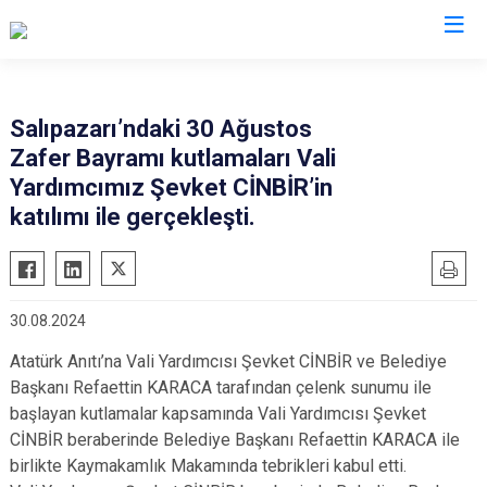
Samsun
Salıpazarı’ndaki 30 Ağustos
Zafer Bayramı kutlamaları Vali
19 Mayıs
Salıpazarı
Yardımcımız Şevket CİNBİR’in
Alaçam
Tekkeköy
katılımı ile gerçekleşti.
Asarcık
Terme
Ayvacık
Vezirköprü
Bafra
Yakakent
30.08.2024
Çarşamba
Atakum
Atatürk Anıtı’na Vali Yardımcısı Şevket CİNBİR ve Belediye
Havza
Canik
Başkanı Refaettin KARACA tarafından çelenk sunumu ile
Kavak
İlkadım
başlayan kutlamalar kapsamında Vali Yardımcısı Şevket
CİNBİR beraberinde Belediye Başkanı Refaettin KARACA ile
Ladik
birlikte Kaymakamlık Makamında tebrikleri kabul etti.