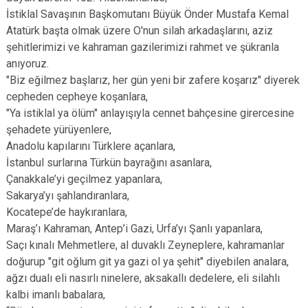
İstiklal Savaşının Başkomutanı Büyük Önder Mustafa Kemal
Atatürk başta olmak üzere O'nun silah arkadaşlarını, aziz
şehitlerimizi ve kahraman gazilerimizi rahmet ve şükranla
anıyoruz.
"Biz eğilmez başlarız, her gün yeni bir zafere koşarız" diyerek
cepheden cepheye koşanlara,
"Ya istiklal ya ölüm" anlayışıyla cennet bahçesine girercesine
şehadete yürüyenlere,
Anadolu kapılarını Türklere açanlara,
İstanbul surlarına Türkün bayrağını asanlara,
Çanakkale’yi geçilmez yapanlara,
Sakarya’yı şahlandıranlara,
Kocatepe’de haykıranlara,
Maraş’ı Kahraman, Antep’i Gazi, Urfa’yı Şanlı yapanlara,
Saçı kınalı Mehmetlere, al duvaklı Zeyneplere, kahramanlar
doğurup "git oğlum git ya gazi ol ya şehit" diyebilen analara,
ağzı dualı eli nasırlı ninelere, aksakallı dedelere, eli silahlı
kalbi imanlı babalara,