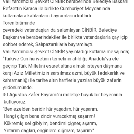
Vali Yardımcısı Şevket CİNBİR beraberinde Belediye Başkanı
Refaettin Karaca ile birlikte Cumhuriyet Meydanında
kutlamalara katılanların bayramlarını kutladı.
Tören bitiminde
çevredeki vatandaşları da selamlayan CİNBİR, Belediye
Başkanı ve beraberindekiler ile birlikte vatandaşlarla çay içip
sohbet ederek, Salıpazarılılarla bayramlaştı.
Vali Yardımcısı Şevket CİNBİR yayınladığı kutlama mesajında;
“Türkiye Cumhuriyetinin temelinin atıldığı, Anadolu’yu ele
geçirip Türk Milletini esaret altına almak isteyen düşmana
karşı Aziz Milletimizin sarsılmaz azmi, büyük fedakarlık ve
kahramanlığı ile tarihe altın harflerle yazılan büyük zaferin
yıldönümünde;
30 Ağustos Zafer Bayramı’nı milletçe büyük bir heyecanla
kutluyoruz.
"Ben ezelden beridir hür yaşadım, hür yaşarım,
Hangi çılgın bana zincir vuracakmış şaşarım!
Kükremiş sel gibiyim, bendimi çiğner, aşarım,
Yırtarım dağları, enginlere sığmam, taşarım."