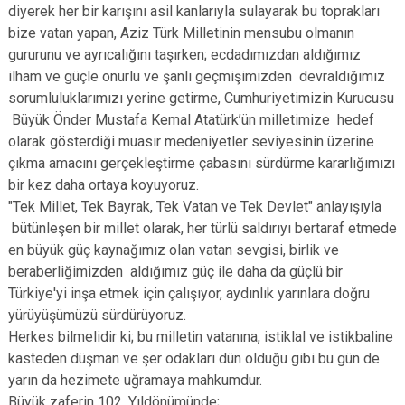
diyerek her bir karışını asil kanlarıyla sulayarak bu toprakları
bize vatan yapan, Aziz Türk Milletinin mensubu olmanın
gururunu ve ayrıcalığını taşırken; ecdadımızdan aldığımız
ilham ve güçle onurlu ve şanlı geçmişimizden devraldığımız
sorumluluklarımızı yerine getirme, Cumhuriyetimizin Kurucusu
Büyük Önder Mustafa Kemal Atatürk’ün milletimize hedef
olarak gösterdiği muasır medeniyetler seviyesinin üzerine
çıkma amacını gerçekleştirme çabasını sürdürme kararlığımızı
bir kez daha ortaya koyuyoruz.
"Tek Millet, Tek Bayrak, Tek Vatan ve Tek Devlet" anlayışıyla
bütünleşen bir millet olarak, her türlü saldırıyı bertaraf etmede
en büyük güç kaynağımız olan vatan sevgisi, birlik ve
beraberliğimizden aldığımız güç ile daha da güçlü bir
Türkiye'yi inşa etmek için çalışıyor, aydınlık yarınlara doğru
yürüyüşümüzü sürdürüyoruz.
Herkes bilmelidir ki; bu milletin vatanına, istiklal ve istikbaline
kasteden düşman ve şer odakları dün olduğu gibi bu gün de
yarın da hezimete uğramaya mahkumdur.
Büyük zaferin 102. Yıldönümünde;