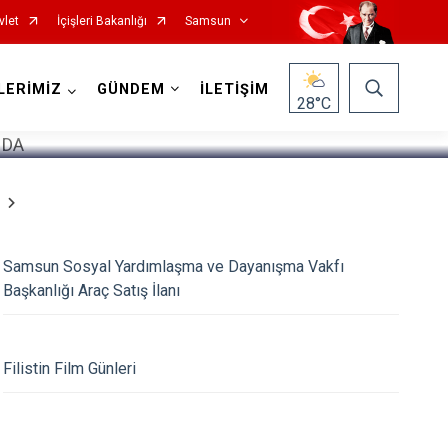
vlet
İçişleri Bakanlığı
Samsun
1
/
5
LERİMİZ
GÜNDEM
İLETİŞİM
28
°C
Samsun Sosyal Yardımlaşma ve Dayanışma Vakfı
Salıpazarı
Başkanlığı Araç Satış İlanı
Tekkeköy
Terme
Filistin Film Günleri
Vezirköprü
Yakakent