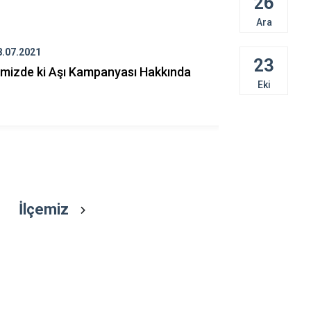
26
Çarşamba
Ara
Havza
Kavak
8.07.2021
24.08.2019
23
limizde ki Aşı Kampanyası Hakkında
İlçemizde 
Ladik
Eki
İlçemiz