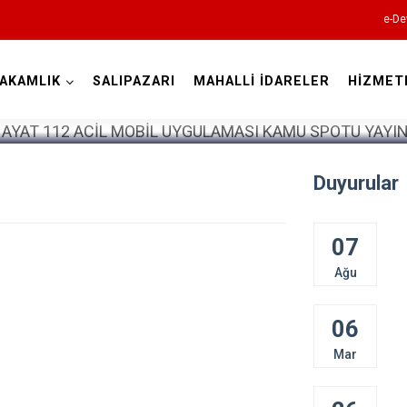
e-De
AKAMLIK
SALIPAZARI
MAHALLİ İDARELER
HİZMET
Samsun
Duyurular
07
19 Mayıs
Ağu
Alaçam
Asarcık
06
Ayvacık
Mar
Bafra