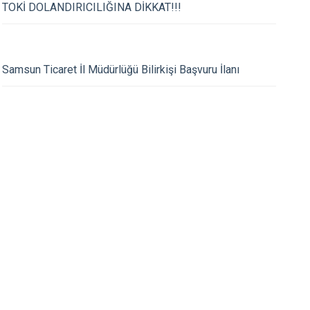
Atakum
TOKİ DOLANDIRICILIĞINA DİKKAT!!!
Canik
İlkadım
30.07.2019
Samsun Ticaret İl Müdürlüğü Bilirkişi Başvuru İlanı
Yaşanan Sel Felaketi
Kaymakamımız Sn Me
Salıpazarı Devlet Ha
İncelemelerde Bulun